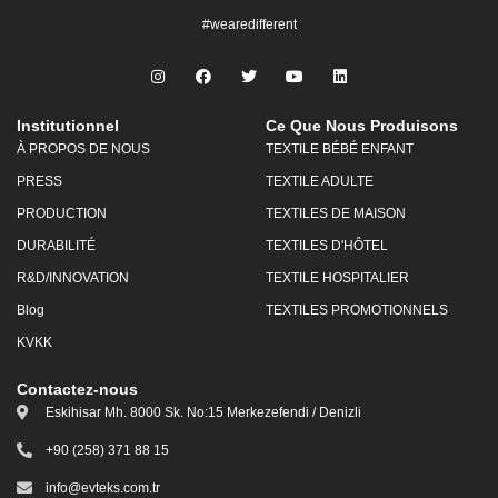
#wearedifferent
Institutionnel
Ce Que Nous Produisons
À PROPOS DE NOUS
TEXTILE BÉBÉ ENFANT
PRESS
TEXTILE ADULTE
PRODUCTION
TEXTILES DE MAISON
DURABILITÉ
TEXTILES D'HÔTEL
R&D/INNOVATION
TEXTILE HOSPITALIER
Blog
TEXTILES PROMOTIONNELS
KVKK
Contactez-nous
Eskihisar Mh. 8000 Sk. No:15 Merkezefendi / Denizli
+90 (258) 371 88 15
info@evteks.com.tr