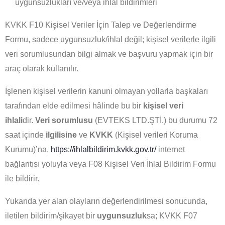
uygunsuzlukları ve/veya ihlal bildirimleri
KVKK F10 Kişisel Veriler İçin Talep ve Değerlendirme
Formu, sadece uygunsuzluk/ihlal değil; kişisel verilerle ilgili
veri sorumlusundan bilgi almak ve başvuru yapmak için bir
araç olarak kullanılır.
İşlenen kişisel verilerin kanuni olmayan yollarla başkaları
tarafından elde edilmesi hâlinde bu bir
kişisel veri
ihlali
dir.
Veri sorumlusu
(EVTEKS LTD.ŞTİ.) bu durumu
72
saat
içinde
ilgilisine
ve
KVKK
(Kişisel verileri Koruma
Kurumu)’na,
https://ihlalbildirim.kvkk.gov.tr/
internet
bağlantısı yoluyla veya F08 Kişisel Veri İhlal Bildirim Formu
ile bildirir.
Yukarıda yer alan olayların değerlendirilmesi sonucunda,
iletilen bildirim/şikayet bir
uygunsuzluk
sa; KVKK F07