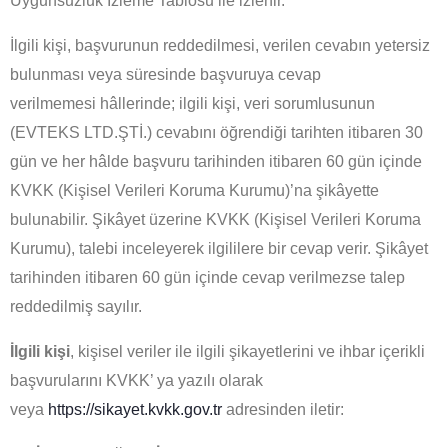
Uygunsuzluk İzleme Tablosu ile izlenir.
İlgili kişi,
başvurunun reddedilmesi
,
verilen cevabın yetersiz
bulunması
veya
süresinde başvuruya cevap
verilmemesi
hâllerinde; ilgili kişi, veri sorumlusunun
(EVTEKS LTD.ŞTİ.) cevabını öğrendiği tarihten itibaren 30
gün ve her hâlde başvuru tarihinden itibaren 60 gün içinde
KVKK (Kişisel Verileri Koruma Kurumu)’na şikâyette
bulunabilir. Şikâyet üzerine KVKK (Kişisel Verileri Koruma
Kurumu), talebi inceleyerek ilgililere bir cevap verir. Şikâyet
tarihinden itibaren 60 gün içinde cevap verilmezse talep
reddedilmiş sayılır.
İlgili kişi
, kişisel veriler ile ilgili şikayetlerini ve ihbar içerikli
başvurularını KVKK’ ya yazılı olarak
veya
https://sikayet.kvkk.gov.tr
adresinden iletir: