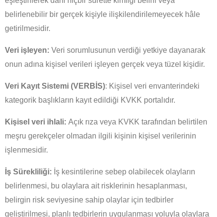
eşleştirilerek dahi hiçbir surette kimliği belirli veya
belirlenebilir bir gerçek kişiyle ilişkilendirilemeyecek hâle
getirilmesidir.
Veri işleyen:
Veri sorumlusunun verdiği yetkiye dayanarak
onun adına kişisel verileri işleyen gerçek veya tüzel kişidir.
Veri Kayıt Sistemi (VERBİS)
: Kişisel veri envanterindeki
kategorik başlıkların kayıt edildiği KVKK portalıdır.
Kişisel veri ihlali:
Açık rıza veya KVKK tarafından belirtilen
meşru gerekçeler olmadan ilgili kişinin kişisel verilerinin
işlenmesidir.
İş Sürekliliği:
İş kesintilerine sebep olabilecek olayların
belirlenmesi, bu olaylara ait risklerinin hesaplanması,
belirgin risk seviyesine sahip olaylar için tedbirler
geliştirilmesi, planlı tedbirlerin uygulanması yoluyla olaylara