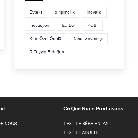
Evteks
girişimcilik
inovalig
inovasyon
İsa Dal
KOBİ
Kobi Özel Ödülü
Nihat Zeybekçi
R.Tayyip Erdoğan
nel
Ce Que Nous Produisons
DE NOUS
TEXTILE BÉBÉ ENFANT
TEXTILE ADULTE