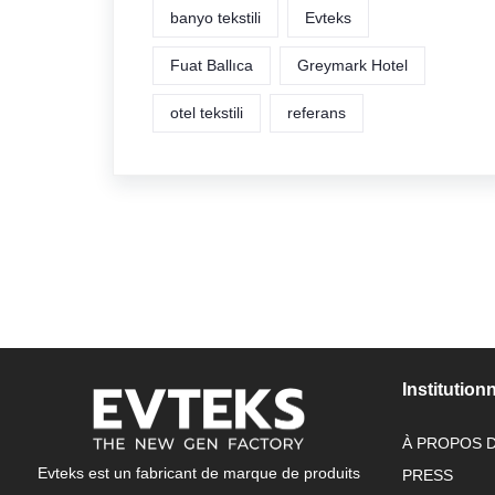
banyo tekstili
Evteks
Fuat Ballıca
Greymark Hotel
otel tekstili
referans
Institution
À PROPOS 
Evteks est un fabricant de marque de produits
PRESS