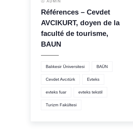
ADMIN
Références – Cevdet
AVCIKURT, doyen de la
faculté de tourisme,
BAUN
Balıkesir Üniversitesi
BAÜN
Cevdet Avcıtürk
Evteks
evteks fuar
evteks tekstil
Turizm Fakültesi