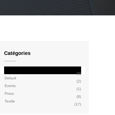
Catégories
Company
(8)
Default
(2)
Events
(1)
Press
(8)
Textile
(17)