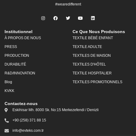
#wearedifferent
Institutionnel
Ce Que Nous Produisons
À PROPOS DE NOUS
TEXTILE BÉBÉ ENFANT
PRESS
TEXTILE ADULTE
PRODUCTION
TEXTILES DE MAISON
DURABILITÉ
TEXTILES D'HÔTEL
R&D/INNOVATION
TEXTILE HOSPITALIER
Blog
TEXTILES PROMOTIONNELS
KVKK
Contactez-nous
Eskihisar Mh. 8000 Sk. No:15 Merkezefendi / Denizli
+90 (258) 371 88 15
info@evteks.com.tr