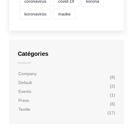
coronavirus
covid-19
korona
koronavirüs
maske
Catégories
Company
(8)
Default
(2)
Events
(1)
Press
(8)
Textile
(17)