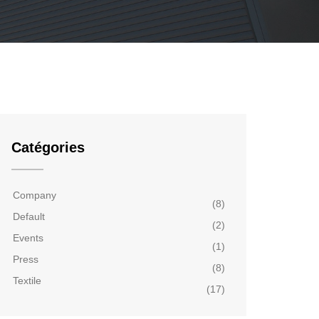
Catégories
Company
(8)
Default
(2)
Events
(1)
Press
(8)
Textile
(17)